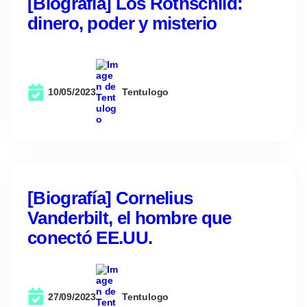
[Biografía] Los Rothschild:
dinero, poder y misterio
10/05/2023
Tentulogo
[Biografía] Cornelius
Vanderbilt, el hombre que
conectó EE.UU.
27/09/2023
Tentulogo