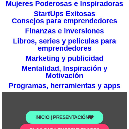
Mujeres Poderosas e Inspiradoras
StartUps Exitosas
Consejos para emprendedores
Finanzas e inversiones
Libros, series y películas para
emprendedores
Marketing y publicidad
Mentalidad, Inspiración y
Motivación
Programas, herramientas y apps
INICIO | PRESENTACIÓN