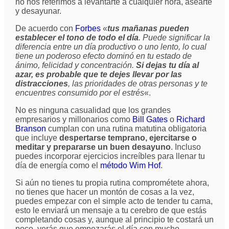
no nos referimos a levantarte a cualquier hora, asearte
y desayunar.
De acuerdo con
Forbes
«
tus mañanas pueden
establecer el tono de todo el día
. Puede significar la
diferencia entre un día productivo o uno lento, lo cual
tiene un poderoso efecto dominó en tu estado de
ánimo, felicidad y concentración.
Si dejas tu día al
azar, es probable que te dejes llevar por las
distracciones
, las prioridades de otras personas y te
encuentres consumido por el estrés
«.
No es ninguna casualidad que los grandes
empresarios y millonarios como
Bill Gates
o
Richard
Branson
cumplan con una rutina matutina obligatoria
que incluye
despertarse temprano, ejercitarse o
meditar y prepararse un buen desayuno
. Incluso
puedes incorporar ejercicios increíbles para llenar tu
día de energía como el
método Wim Hof
.
Si aún no tienes tu propia rutina comprométete ahora,
no tienes que hacer un montón de cosas a la vez,
puedes empezar con el simple acto de tender tu cama,
esto le enviará un mensaje a tu cerebro de que estás
completando cosas y, aunque al principio te costará un
poco, verás que empezarás el día con mucho