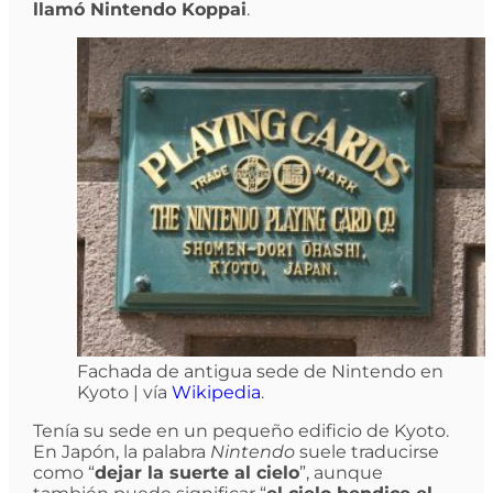
llamó Nintendo Koppai
.
Fachada de antigua sede de Nintendo en
Kyoto | vía
Wikipedia
.
Tenía su sede en un pequeño edificio de Kyoto.
En Japón, la palabra
Nintendo
suele traducirse
como “
dejar la suerte al cielo
”, aunque