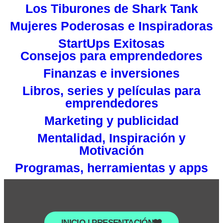
Los Tiburones de Shark Tank
Mujeres Poderosas e Inspiradoras
StartUps Exitosas
Consejos para emprendedores
Finanzas e inversiones
Libros, series y películas para
emprendedores
Marketing y publicidad
Mentalidad, Inspiración y
Motivación
Programas, herramientas y apps
INICIO | PRESENTACIÓN