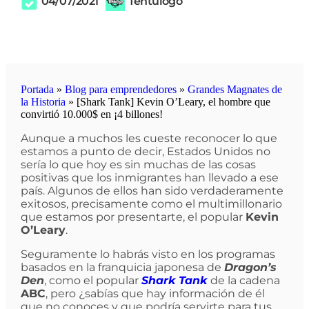
04/07/2021
Tentulogo
Portada
»
Blog para emprendedores
»
Grandes Magnates de
la Historia
»
[Shark Tank] Kevin O’Leary, el hombre que
convirtió 10.000$ en ¡4 billones!
Aunque a muchos les cueste reconocer lo que
estamos a punto de decir, Estados Unidos no
sería lo que hoy es sin muchas de las cosas
positivas que los inmigrantes han llevado a ese
país. Algunos de ellos han sido verdaderamente
exitosos, precisamente como el multimillonario
que estamos por presentarte, el popular
Kevin
O’Leary
.
Seguramente lo habrás visto en los programas
basados en la franquicia japonesa de
Dragon’s
Den
, como el popular
Shark Tank
de la cadena
ABC
, pero ¿sabías que hay información de él
que no conoces y que podría servirte para tus