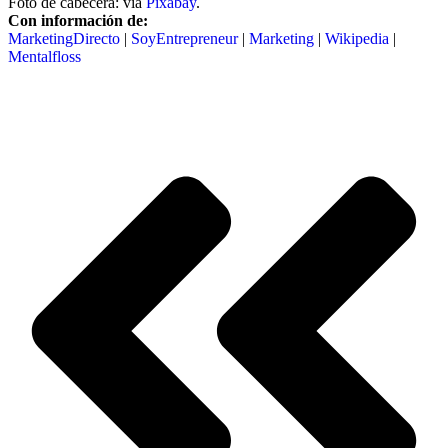
Foto de cabecera: vía
Pixabay
.
Con información de:
MarketingDirecto
|
SoyEntrepreneur
|
Marketing
|
Wikipedia
|
Mentalfloss