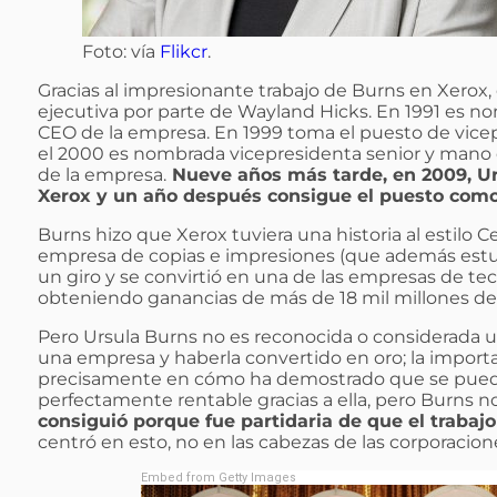
Foto: vía
Flikcr
.
Gracias al impresionante trabajo de Burns en Xerox
ejecutiva por parte de Wayland Hicks. En 1991 es no
CEO de la empresa. En 1999 toma el puesto de vice
el 2000 es nombrada vicepresidenta senior y mano
de la empresa.
Nueve años más tarde, en 2009, Ur
Xerox y un año después consigue el puesto como
Burns hizo que Xerox tuviera una historia al estilo
empresa de copias e impresiones (que además estuvo
un giro y se convirtió en una de las empresas de t
obteniendo ganancias de más de 18 mil millones de 
Pero Ursula Burns no es reconocida o considerada u
una empresa y haberla convertido en oro; la import
precisamente en cómo ha demostrado que se puede
perfectamente rentable gracias a ella, pero Burns no 
consiguió porque fue partidaria de que el trabaj
centró en esto, no en las cabezas de las corporacion
Embed from Getty Images