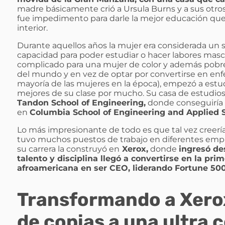
madre básicamente crió a Ursula Burns y a sus otros
fue impedimento para darle la mejor educación que po
interior.
Durante aquellos años la mujer era considerada un se
capacidad para poder estudiar o hacer labores mascu
complicado para una mujer de color y además pobre
del mundo y en vez de optar por convertirse en enf
mayoría de las mujeres en la época), empezó a estud
mejores de su clase por mucho. Su casa de estudios 
Tandon School of Engineering,
donde conseguiría s
en
Columbia School of Engineering and Applied S
Lo más impresionante de todo es que tal vez creerías
tuvo muchos puestos de trabajo en diferentes empres
su carrera la construyó en
Xerox,
donde
ingresó de
talento y disciplina llegó a convertirse en la pr
afroamericana en ser CEO, liderando Fortune 500
Transformando a Xero
de copias a una ultra