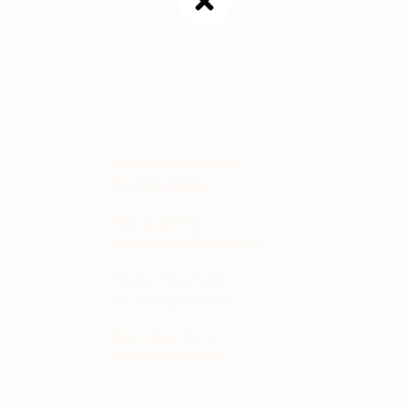
Presentación
Tentulogo
Blog para
emprendedores
Solicitud de
presupuesto
Contacto e
información