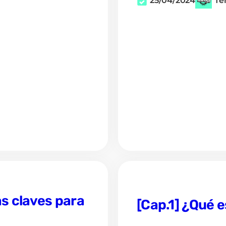
25/04/2024
Te
s claves para
[Cap.1] ¿Qué 