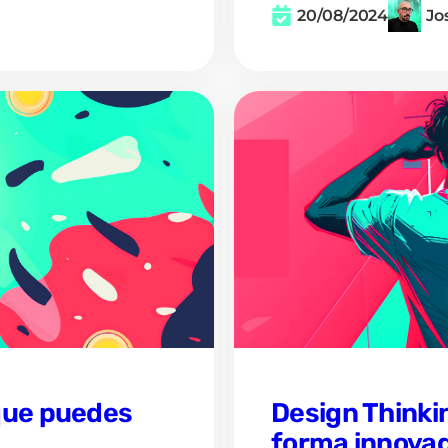
20/08/2024
Jo
que puedes
Design Thinki
forma innova