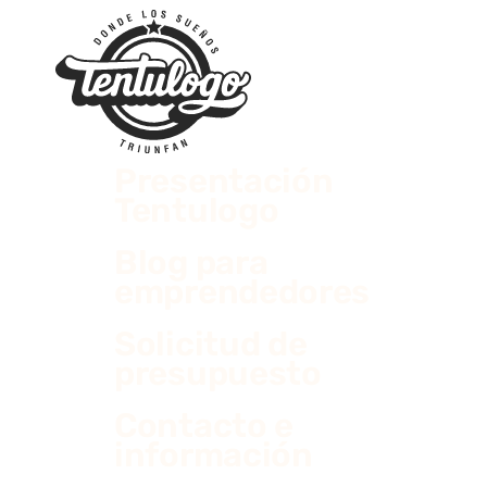
Presentación
Tentulogo
Blog para
emprendedores
Solicitud de
presupuesto
Contacto e
información