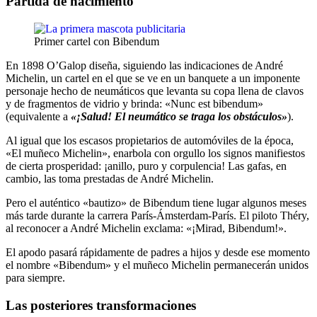
Partida de nacimiento
Primer cartel con Bibendum
En 1898 O’Galop diseña, siguiendo las indicaciones de André
Michelin, un cartel en el que se ve en un banquete a un imponente
personaje hecho de neumáticos que levanta su copa llena de clavos
y de fragmentos de vidrio y brinda: «Nunc est bibendum»
(equivalente a
«¡Salud! El neumático se traga los obstáculos»
).
Al igual que los escasos propietarios de automóviles de la época,
«El muñeco Michelin», enarbola con orgullo los signos manifiestos
de cierta prosperidad: ¡anillo, puro y corpulencia! Las gafas, en
cambio, las toma prestadas de André Michelin.
Pero el auténtico «bautizo» de Bibendum tiene lugar algunos meses
más tarde durante la carrera París-Ámsterdam-París. El piloto Théry,
al reconocer a André Michelin exclama: «¡Mirad, Bibendum!».
El apodo pasará rápidamente de padres a hijos y desde ese momento
el nombre «Bibendum» y el muñeco Michelin permanecerán unidos
para siempre.
Las posteriores transformaciones