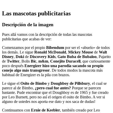
Las mascotas publicitarias
Descripción de la imagen
Pues allá vamos con la descripción de todas las mascotas
publicitarias que acabas de ver:
Comenzamos por el propio
Bibendum
por ser el «abuelo» de todos
los demás. Le sigue
Ronald McDonald
,
Mickey Mouse
de
Walt
Disney
,
Doki
de
Discovery Kids
,
Gato Buba de Bubaloo
, Pajarito
de
Twitter
, Bolis
Bic
,
m&m
,
Conejito Duracell
, que curiosamente
poco después
Energizer hizo una parodia sacando su propio
conejo algo más transgresor
. De todos modos la mascota más
habitual de Energizer es la pila con brazos.
Le sigue el
Osito de Bimbo
y
Doughboy de Pillsbury
, el cual se
parece al de Bimbo,
¿pero cual fue antes?
Porque se parecen
bastante. Pude encontrar que el Doughboy es de 1965 y fue creado
por Leo Burnett, pero no así el origen el osito de Bimbo. A ver si
alguno de ustedes nos aporta ese dato y nos saca de dudas!
Continuamos con
Ernie de Keebler
, también creado por Leo