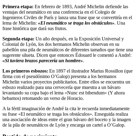
Primera etapa:
En febrero de 1893, André Michelin defiende las
ventajas del neumático en una conferencia en el Colegio de
Ingenieros Civiles de París y lanza una frase que se convertiría en el
lema de Michelin:
«El neumático se traga los obstáculos»
. Una
frase histórica que dará sus frutos.
Segunda etapa:
Un año después, en la Exposición Universal y
Colonial de Lyón, los dos hermanos Michelin observan en su
pabellón una pila de neumáticos de diferentes tamaños que tiene una
sugerente silueta. Dicen que entonces Édouard le comentó a André:
«Si tuviera brazos parecería un hombre»
.
Los primeros esbozos:
En 1897 el ilustrador Marius Rossillon (que
firma con el pseudónimo O’Galop) presenta a los hermanos
Michelin varios proyectos publicitarios. Entre ellos se encuentra un
esbozo realizado para una cervecería que muestra a un bávaro
levantando su copa bajo el lema «Nunc est bibendum» (Y ahora
bebamos) retomando un verso de Horacio.
A la fértil imaginación de André la cita le recuerda inmediatamente
su frase «El neumático se traga los obstáculos». Enseguida realiza
una asociación de ideas entre el gran bávaro del boceto y la imagen
de la pila de neumáticos de Lyón y encarga un cartel a O’Galop.