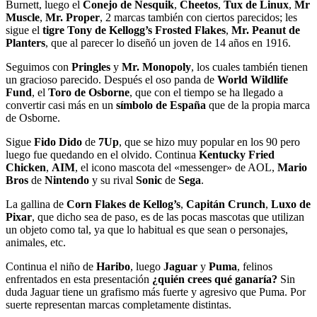
Burnett, luego el
Conejo de Nesquik
,
Cheetos
,
Tux de Linux
,
Mr
Muscle
,
Mr. Proper
, 2 marcas también con ciertos parecidos; les
sigue el
tigre Tony de Kellogg’s Frosted Flakes
,
Mr. Peanut de
Planters
, que al parecer lo diseñó un joven de 14 años en 1916.
Seguimos con
Pringles
y
Mr. Monopoly
, los cuales también tienen
un gracioso parecido. Después el oso panda de
World Wildlife
Fund
, el
Toro de Osborne
, que con el tiempo se ha llegado a
convertir casi más en un
símbolo de España
que de la propia marca
de Osborne.
Sigue
Fido Dido
de
7Up
, que se hizo muy popular en los 90 pero
luego fue quedando en el olvido. Continua
Kentucky Fried
Chicken
,
AIM
, el icono mascota del «messenger» de AOL,
Mario
Bros
de
Nintendo
y su rival
Sonic
de
Sega
.
La gallina de
Corn Flakes de Kellog’s
,
Capitán Crunch
,
Luxo de
Pixar
, que dicho sea de paso, es de las pocas mascotas que utilizan
un objeto como tal, ya que lo habitual es que sean o personajes,
animales, etc.
Continua el niño de
Haribo
, luego
Jaguar
y
Puma
, felinos
enfrentados en esta presentación
¿quién crees qué ganaría?
Sin
duda Jaguar tiene un grafismo más fuerte y agresivo que Puma. Por
suerte representan marcas completamente distintas.