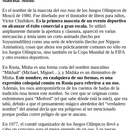
Mascota:
Misha:
Es el nombre de la mascota del oso ruso de los Juegos Olímpicos de
Moscú de 1980. Fue diseñado por el ilustrador de libros para niños,
Victor Chizhikov.
Es la primera mascota de un evento deportivo
en alcanzar el éxito comercial a gran escala.
Se utilizó
ampliamente durante la apertura y clausura, apareció en varias
mercancías y tenía tanto un corto animado (hecho por
Soyuzmultfilm) como una serie de televisión (hecho por Nippon
Animation), cosas que ahora son prácticamente comunes no sólo en
los Juegos Olímpicos, sino también en la Copa Mundial de la FIFA
y otro eventos deportivos.
En Rusia, Misha es una forma corta del nombre masculino
“Mikhail” (Michael, Miguel…), y Mishka es un diminutivo de
Misha.
Este nombre, en cualquiera de sus formas, es una
expresión coloquial común en Rusia para referirse a un oso.
Además, los osos antropomórficos de los cuentos de hadas de la
tradición rusa tienen este nombre. Se cree que se originan como
eufemismos para “Medved” (el que sabe dónde está la miel), que era
tabú, debido a que el pensamiento mágico alrededor del “verdadero
nombre” del animal decía que era peligroso al ser mencionado
porque podías correr peligro de que te atacara.
En 1977, el comité organizador de los Juegos Olímpicos llevó a
cabo un concurso para el mejor ejemplo de un oso. Los jueces