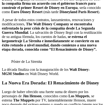
la compañía firma un acuerdo con el gobierno francés para
construir el primer Resort de Disney en Europa
, sería conocido
como
Euro Disney Resort
(más tarde
Disneyland París Resort
).
A pesar de todos estos contratos, lanzamientos, renovaciones y
modificaciones,
The Walt Disney Company se encontraba
enfrentado la peor crisis de la compañía desde La Segunda
Guerra Mundial
. La salvación de Disney llegó con la reutilización
de su antigua fórmula, los cuentos de hadas,
se estrena el
largometraje La Sirenita e inmediatamente se convierte en un
éxito rotundo a nivel mundial, dando comienzo a una nueva
etapa dorada, conocida como “El Renacimiento de Disney”.
Póster de La Sirenita
La década finaliza con la inauguración de los
Walt Disney-
MGM Studios
en Walt Disney World.
La Nueva Era Dorada: El Renacimiento de Disney
Luego de haber ofrecido una fuerte suma de dinero por los
personajes de
Jim Henson
, conocidos como
Los Muppets
, se
estrena
The Muppets
por TV, lamentablemente Henson, muere
poco después del exitoso estreno y queda un conflicto latente por los