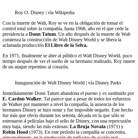
Roy O. Disney | vía Wikipedia
Con la muerte de Walt, Roy se ve en la obligación de tomar el
control total sobre la compañía, hasta 1968, año en el que cede la
presidencia a
Donn Tatum
. Un año después de la muerte de Walt
comienza la construcción de Walt Disney World y se libera la
aclamada producción
El Libro de la Selva.
En 1971, finalmente se abre al público el Walt Disney World, poco
tiempo después de ver el sueño de su hermano realizado, Roy muere
de un ataque repentino al corazón.
Inauguración de Walt Disney World | vía Disney Parks
Inmediatamente Donn Tatum abandona el puesto y es sustituido por
E. Cardon Walker
. Tal parece que a pesar de todos los esfuerzos
de Walker por mantener a nivel la compañía, la ausencia de los
hermanos Disney se hizo notar y fue imposible negarlo. Este hecho
fue más que obvio durante los setenta, década en la que sólo se
estrenaron 4 películas bajo el sello de Disney, con una repercusión
muy baja, siendo las más exitosas:
La Bruja Novata
(1971) y
Robin Hood
(1973). En este período la compañía se concentra,
principalmente, en la producción de películas de acción real.