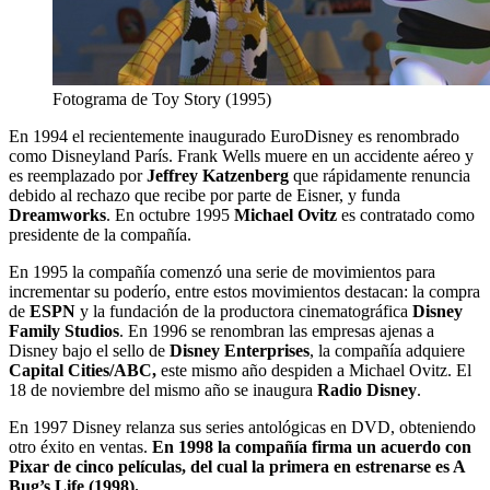
Fotograma de Toy Story (1995)
En 1994 el recientemente inaugurado EuroDisney es renombrado
como Disneyland París. Frank Wells muere en un accidente aéreo y
es reemplazado por
Jeffrey Katzenberg
que rápidamente renuncia
debido al rechazo que recibe por parte de Eisner, y funda
Dreamworks
. En octubre 1995
Michael Ovitz
es contratado como
presidente de la compañía.
En 1995 la compañía comenzó una serie de movimientos para
incrementar su poderío, entre estos movimientos destacan: la compra
de
ESPN
y la fundación de la productora cinematográfica
Disney
Family Studios
. En 1996 se renombran las empresas ajenas a
Disney bajo el sello de
Disney Enterprises
, la compañía adquiere
Capital Cities/ABC,
este mismo año despiden a Michael Ovitz. El
18 de noviembre del mismo año se inaugura
Radio Disney
.
En 1997 Disney relanza sus series antológicas en DVD, obteniendo
otro éxito en ventas.
En 1998 la compañía firma un acuerdo con
Pixar de cinco películas, del cual la primera en estrenarse es A
Bug’s Life (1998).