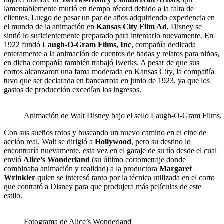
lamentablemente murió en tiempo récord debido a la falta de
clientes. Luego de pasar un par de años adquiriendo experiencia en
el mundo de la animación en
Kansas City Film Ad
, Disney se
sintió lo suficientemente preparado para intentarlo nuevamente. En
1922 fundó
Laugh-O-Gram Films, Inc
, compañía dedicada
enteramente a la animación de cuentos de hadas y relatos para niños,
en dicha compañía también trabajó Iwerks. A pesar de que sus
cortos alcanzaron una fama moderada en Kansas City, la compañía
tuvo que ser declarada en bancarrota en junio de 1923, ya que los
gastos de producción excedían los ingresos.
Animación de Walt Disney bajo el sello Laugh-O-Gram Films, 
Con sus sueños rotos y buscando un nuevo camino en el cine de
acción real, Walt se dirigió a
Hollywood
, pero su destino lo
encontraría nuevamente, esta vez en el garaje de su tío desde el cual
envió
Alice’s Wonderland
(su último cortometraje donde
combinaba animación y realidad) a la productora
Margaret
Wrinkler
quien se interesó tanto por la técnica utilizada en el corto
que contrató a Disney para que produjera más películas de este
estilo.
Fotograma de Alice’s Wonderland