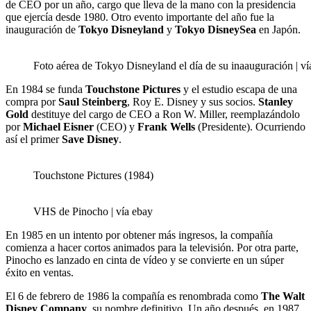
de CEO por un año, cargo que lleva de la mano con la presidencia
que ejercía desde 1980. Otro evento importante del año fue la
inauguración de
Tokyo Disneyland
y
Tokyo DisneySea
en Japón.
Foto aérea de Tokyo Disneyland el día de su inaauguración | v
En 1984 se funda
Touchstone Pictures
y el estudio escapa de una
compra por
Saul Steinberg
, Roy E. Disney y sus socios.
Stanley
Gold
destituye del cargo de CEO a Ron W. Miller, reemplazándolo
por
Michael Eisner
(CEO) y
Frank Wells
(Presidente). Ocurriendo
así el primer
Save Disney
.
Touchstone Pictures (1984)
VHS de Pinocho | vía ebay
En 1985 en un intento por obtener más ingresos, la compañía
comienza a hacer cortos animados para la televisión. Por otra parte,
Pinocho es lanzado en cinta de vídeo y se convierte en un súper
éxito en ventas.
El 6 de febrero de 1986 la compañía es renombrada como
The Walt
Disney Company
, su nombre definitivo. Un año después, en 1987