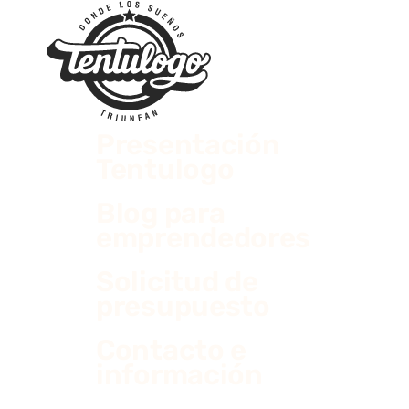
Presentación
Tentulogo
Blog para
emprendedores
Solicitud de
presupuesto
Contacto e
información