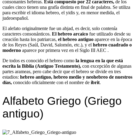
consonantes hebreas.
Está compuesto por 22 caracteres,
de los
cuales cinco tienen una grafía distinta en final de palabra. Se utiliza
para escribir el idioma hebreo, el yidis y, en menor medida, el
judeoespañol.
El alefato originalmente fue un abjad, es decir, solo contenía
caracteres consonánticos.
El hebreo arcaico
fue utilizado desde su
creación hasta los patriarcas,
el hebreo antiguo
aparece en la época
de los Reyes (Saúl, David, Salomón, etc.), y el
hebreo cuadrado o
moderno
aparece por primera vez en el Siglo III AEC .
De todos es conocido el hebreo como
la lengua en la que está
escrita la Bíblia (Antiguo Testamento),
con excepción de algunas
partes arameas, pero cabe decir que el hebreo se divide en tres
estadios:
hebreo antiguo, hebreo medio y neohebreo de nuestros
días,
conocido oficialmente con el nombre de
ibrit
.
Alfabeto Griego (Griego
antiguo)