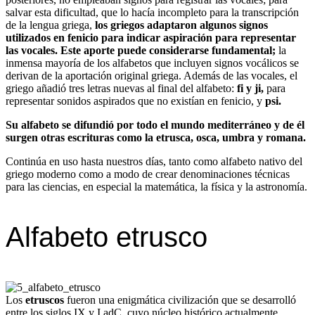
salvar esta dificultad, que lo hacía incompleto para la transcripción
de la lengua griega,
los griegos adaptaron algunos signos
utilizados en fenicio para indicar aspiración para representar
las vocales. Este aporte puede considerarse fundamental;
la
inmensa mayoría de los alfabetos que incluyen signos vocálicos se
derivan de la aportación original griega. Además de las vocales, el
griego añadió tres letras nuevas al final del alfabeto:
fi y ji,
para
representar sonidos aspirados que no existían en fenicio, y
psi.
Su alfabeto se difundió por todo el mundo mediterráneo y de él
surgen otras escrituras como la etrusca, osca, umbra y romana.
Continúa en uso hasta nuestros días, tanto como alfabeto nativo del
griego moderno como a modo de crear denominaciones técnicas
para las ciencias, en especial la matemática, la física y la astronomía.
Alfabeto etrusco
Los
etruscos
fueron una enigmática civilización que se desarrolló
entre los siglos IX y I adC, cuyo núcleo histórico actualmente