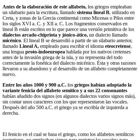
Antes de la elaboración de este alfabeto,
los griegos empleaban
un silabario para la escritura, llamado
sistema lineal B
, utilizado en
Creta, y zonas de la Grecia continental como Micenas o Pilos entre
los siglos XVI a. C. y XII a. C. Los fragmentos conservados en
lineal B están escritos en lo que parece una versión primitiva de los
dialectos arcado-chipriota y jónico-ático,
un dialecto llamado
micénico
. El lineal B se desarrolló a partir de un silabario anterior,
llamado
Lineal A,
empleado para escribir el idioma
eteocretense
,
una lengua
proto-indoeuropea
hablada por los nativos cretenses
antes de la invasión griega de la isla, y no representa del todo
correctamente la fonética del dialecto micénico. Ésta y otras razones
llevaron a su abandono y al desarrollo de un alfabeto completamente
nuevo.
Entre los años 1000 y 900 a.C.
los
griegos
habían adoptado la
variante fenicia del alfabeto semítico y a sus 22 consonantes
habían añadido dos signos (en algunos dialectos varios signos más),
sin contar unos caracteres con los que representaron las vocales.
Después del año 500 a.C. el griego ya se escribía de izquierda a
derecha.
El fenicio en el cual se basa el griego, como los alfabetos semíticos
posteriores, no empleaban signos para registrar las vocales; para