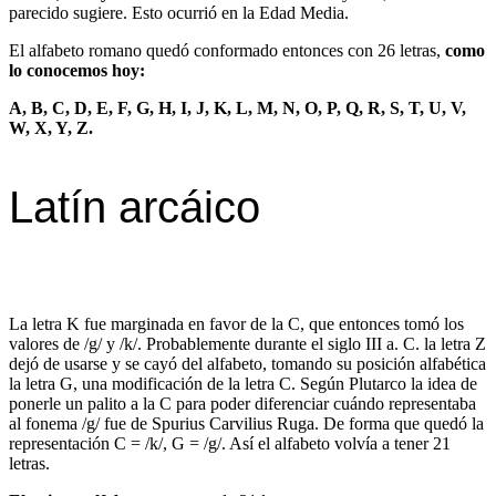
parecido sugiere. Esto ocurrió en la Edad Media.
El alfabeto romano quedó conformado entonces con 26 letras,
como
lo conocemos hoy:
A, B, C, D, E, F, G, H, I, J, K, L, M, N, O, P, Q, R, S, T, U, V,
W, X, Y, Z.
Latín arcáico
La letra K fue marginada en favor de la C, que entonces tomó los
valores de /g/ y /k/. Probablemente durante el siglo III a. C. la letra Z
dejó de usarse y se cayó del alfabeto, tomando su posición alfabética
la letra G, una modificación de la letra C. Según Plutarco la idea de
ponerle un palito a la C para poder diferenciar cuándo representaba
al fonema /g/ fue de Spurius Carvilius Ruga. De forma que quedó la
representación C = /k/, G = /g/. Así el alfabeto volvía a tener 21
letras.