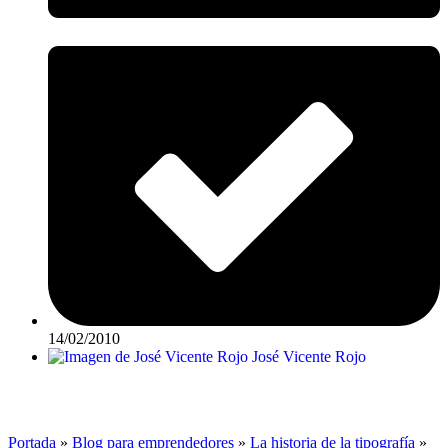
14/02/2010
José Vicente Rojo
Portada
»
Blog para emprendedores
»
La historia de la tipografía
»