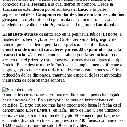
conocido fue la
Toscana
a la cual dieron su nombre. Desde la
Toscana se extendieron por el sur hacia el
Lacio
y la parte
septentrional de la
Campania
en
donde chocaron con las colonias
griegas;
hacia el norte de la península itálica ocuparon la zona
alrededor del valle del
río Po,
en la actual región de
Lombardía
.
El alfabeto etrusco
desarrollado en la península itálica (El norte) a
finales del octavo siglo antes de Cristo, derivaría del griego y del
fenicio, puede ser leído pero la interpretación es dificultosa.
Constaría de unos 26 caracteres y otros 22 expandidos para la
transcripción.
Aparentemente el alfabeto podría ser incluso más
arcaico que el griego ya que conserva formas más antiguas de origen
fenicio. Es de destacar que la fonética es completamente diferente a
la griega, pues tiene características tales como variaciones vocálicas,
reducción de los diptongos, tratamiento especial de las semivocales
y ausencia de consonantes sonoras.
Aunque los etruscos tuvieron una rica literatura, apenas ha llegado
hasta nuestros días. En su mayoría, se trata de inscripciones en
epitafios. El texto etrusco más largo encontrado hasta la fecha es el
denominado
Liber Linteus
(en latín, ‘libro de lino’). Fue utilizado
como venda para una momia del Egipto Ptolemaico, por lo que se
encuentra dividido en tiras. Compuesto de 230 líneas, contiene unas
13.000 palabras, aunque solo 1200 son legibles.