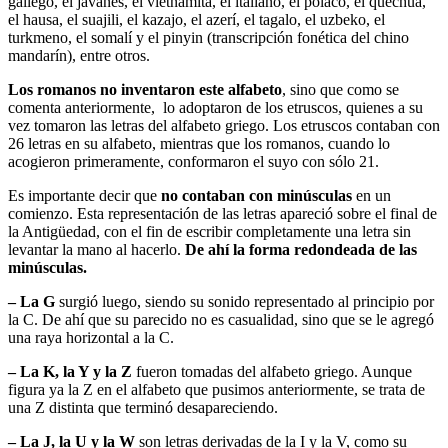
gallego, el javanés, el vietnamita, el italiano, el polaco, el quechua,
el hausa, el suajili, el kazajo, el azerí, el tagalo, el uzbeko, el
turkmeno, el somalí y el pinyin (transcripción fonética del chino
mandarín), entre otros.
Los romanos no inventaron este alfabeto
, sino que como se
comenta anteriormente, lo adoptaron de los etruscos, quienes a su
vez tomaron las letras del alfabeto griego. Los etruscos contaban con
26 letras en su alfabeto, mientras que los romanos, cuando lo
acogieron primeramente, conformaron el suyo con sólo 21.
Es importante decir que
no contaban con minúsculas
en un
comienzo. Esta representación de las letras apareció sobre el final de
la Antigüedad, con el fin de escribir completamente una letra sin
levantar la mano al hacerlo.
De ahí la forma redondeada de las
minúsculas.
– La G
surgió luego, siendo su sonido representado al principio por
la C. De ahí que su parecido no es casualidad, sino que se le agregó
una raya horizontal a la C.
– La K, la Y y la Z
fueron tomadas del alfabeto griego. Aunque
figura ya la Z en el alfabeto que pusimos anteriormente, se trata de
una Z distinta que terminó desapareciendo.
– La J, la U y la W
son letras derivadas de la I y la V, como su