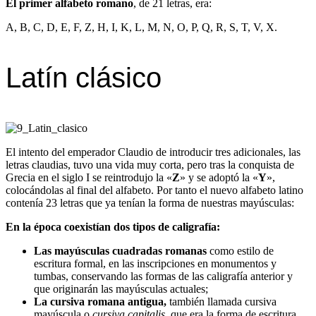
El primer alfabeto romano
, de 21 letras, era:
A, B, C, D, E, F, Z, H, I, K, L, M, N, O, P, Q, R, S, T, V, X.
Latín clásico
El intento del emperador Claudio de introducir tres adicionales, las
letras claudias, tuvo una vida muy corta, pero tras la conquista de
Grecia en el siglo I se reintrodujo la «
Z
» y se adoptó la «
Y
»,
colocándolas al final del alfabeto. Por tanto el nuevo alfabeto latino
contenía 23 letras que ya tenían la forma de nuestras mayúsculas:
En la época coexistían dos tipos de caligrafía:
Las mayúsculas cuadradas romanas
como estilo de
escritura formal, en las inscripciones en monumentos y
tumbas, conservando las formas de las caligrafía anterior y
que originarán las mayúsculas actuales;
La cursiva romana antigua,
también llamada cursiva
mayúscula o
cursiva capitalis
, que era la forma de escritura