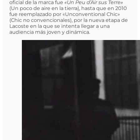
oficial de la marca fue
«Un Peu d’Air sus Terre»
(Un poco de aire en la tierra), hasta que en 2010
fue reemplazado por «Unconventional Chic»
(Chic no convencionales), por la nueva etapa de
Lacoste en la que se intenta llegar a una
audiencia más joven y dinámica.