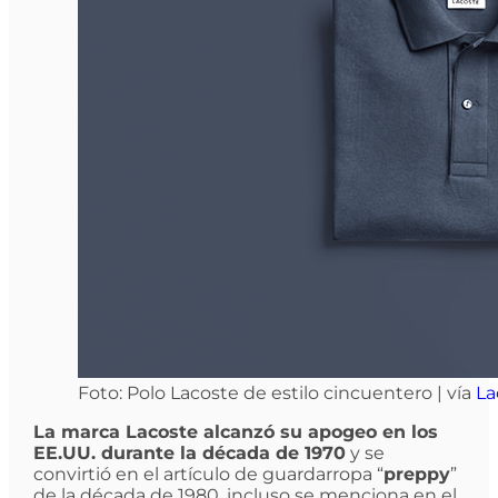
Foto: Polo Lacoste de estilo cincuentero | vía
La
La marca Lacoste alcanzó su apogeo en los
EE.UU. durante la década de 1970
y se
convirtió en el artículo de guardarropa “
preppy
”
de la década de 1980, incluso se menciona en el