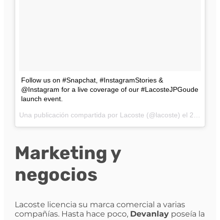
Follow us on #Snapchat, #InstagramStories &
@Instagram for a live coverage of our #LacosteJPGoude
launch event.
Una publicación compartida por Lacoste (@lacoste) el
28 de Sep de 2016 a la(s) 9:52 PDT
Marketing y
negocios
Lacoste licencia su marca comercial a varias
compañías. Hasta hace poco,
Devanlay
poseía la