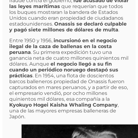
fraude contra el gobierno;
fue acusado de violar
las leyes marítimas
que requerían que todos
los buques mostraran la bandera de Estados
Unidos cuando eran propiedad de ciudadanos
estadounidenses.
Onassis se declaró culpable
y pagó siete millones de dólares de multa
.
Entre 1950 y 1956,
incursionó en el negocio
ilegal de la caza de ballenas en la costa
peruana
. Su primera expedición tuvo una
ganancia neta de cuatro millones quinientos mil
dólares. Aunque
el negocio llegó a su fin
cuando un periódico noruego destapó sus
prácticas
. En 1954, una flota de doscientos
barcos balleneros propiedad de Onassis fueron
capturados en mares peruanos, y a partir de eso,
el empresario vendió, por ocho millones
quinientos mil dólares, esa compañía a la
Kyokuyo Hogei Kaisha Whaling Company
,
una de las mayores empresas balleneras de
Japón.