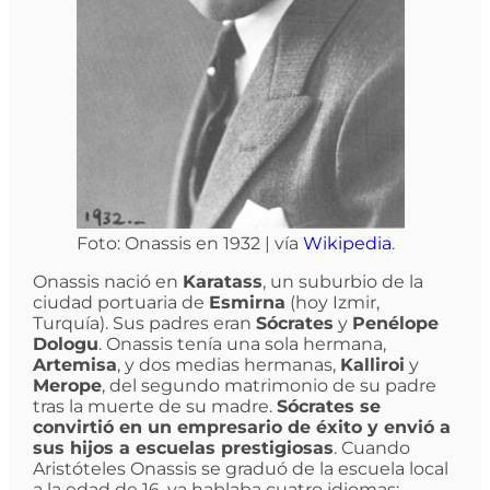
Foto: Onassis en 1932 | vía
Wikipedia
.
Onassis nació en
Karatass
, un suburbio de la
ciudad portuaria de
Esmirna
(hoy Izmir,
Turquía). Sus padres eran
Sócrates
y
Penélope
Dologu
. Onassis tenía una sola hermana,
Artemisa
, y dos medias hermanas,
Kalliroi
y
Merope
, del segundo matrimonio de su padre
tras la muerte de su madre.
Sócrates se
convirtió en un empresario de éxito y envió a
sus hijos a escuelas prestigiosas
. Cuando
Aristóteles Onassis se graduó de la escuela local
a la edad de 16, ya hablaba cuatro idiomas: