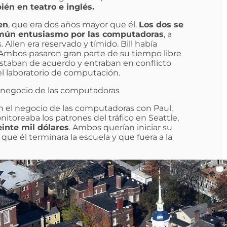
ién en teatro e inglés.
en
, que era dos años mayor que él.
Los dos se
omún entusiasmo por las computadoras
, a
Allen era reservado y tímido. Bill había
 Ambos pasaron gran parte de su tiempo libre
estaban de acuerdo y entraban en conflicto
el laboratorio de computación.
el negocio de las computadoras
en el negocio de las computadoras con Paul.
itoreaba los patrones del tráfico en Seattle,
einte mil dólares
. Ambos querían iniciar su
ue él terminara la escuela y que fuera a la