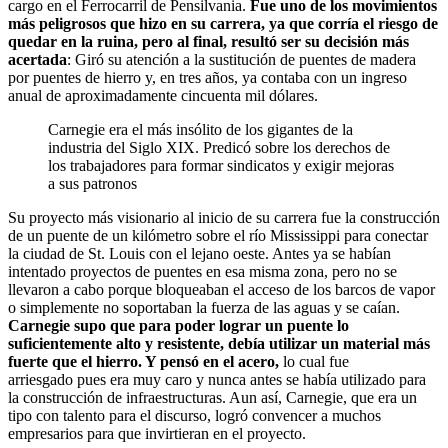
cargo en el Ferrocarril de Pensilvania.
Fue uno de los movimientos
más peligrosos que hizo en su carrera, ya que corría el riesgo de
quedar en la ruina, pero al final, resultó ser su decisión más
acertada
: Giró su atención a la sustitución de puentes de madera
por puentes de hierro y, en tres años, ya contaba con un ingreso
anual de aproximadamente cincuenta mil dólares.
Carnegie era el más insólito de los gigantes de la
industria del Siglo XIX. Predicó sobre los derechos de
los trabajadores para formar sindicatos y exigir mejoras
a sus patronos
Su proyecto más visionario al inicio de su carrera fue la construcción
de un puente de un kilómetro sobre el río Mississippi para conectar
la ciudad de St. Louis con el lejano oeste. Antes ya se habían
intentado proyectos de puentes en esa misma zona, pero no se
llevaron a cabo porque bloqueaban el acceso de los barcos de vapor
o simplemente no soportaban la fuerza de las aguas y se caían.
Carnegie supo que para poder lograr un puente lo
suficientemente alto y resistente, debía utilizar un material más
fuerte que el hierro. Y pensó en el acero,
lo cual fue
arriesgado pues era muy caro y nunca antes se había utilizado para
la construcción de infraestructuras. Aun así, Carnegie, que era un
tipo con talento para el discurso, logró convencer a muchos
empresarios para que invirtieran en el proyecto.