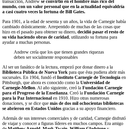
transacción, Andrew
se convirtió en el hombre más rico del
mundo, con un valor personal que en la actualidad equivaldría
a casi cuatro veces la fortuna de Bill Gates.
Para 1901, a la edad de sesenta y un años, la vida de Carnegie había
cambiado drásticamente. Arrepentido de muchas de las cosas que
hizo en el pasado para obtener su dinero,
decidió pasar el resto de
su vida haciendo obras de caridad
, utilizando su fortuna para
ayudar a muchas personas.
Andrew creía que los que tienen grandes riquezas
deben ser socialmente responsables
Al ser un fanático de la lectura, empezó por donar dinero a la
Biblioteca Pública de Nueva York
para que ésta pudiera abrir más
sucursales. En 1904, fundó el
Instituto Carnegie de Tecnología
en
Pittsburgh, que ahora es conocido como la
Universidad de
Carnegie-Mellon
. Al año siguiente, creó la
Fundación Carnegie
para el Progreso de la Enseñanza
. Creó la
Fundación Carnegie
para la Paz Internacional
en 1910. Hizo otras numerosas
donaciones, y se dice que
más de dos mil ochocientas bibliotecas
se abrieron en Estados Unidos
gracias a su apoyo financiero.
Además de sus intereses comerciales y de caridad, Carnegie disfrutó
de viajar y conocer a figuras líderes en muchos campos. Era amigo
de
Matthew Arnold
,
Mark Twain
,
William Gladstone
y