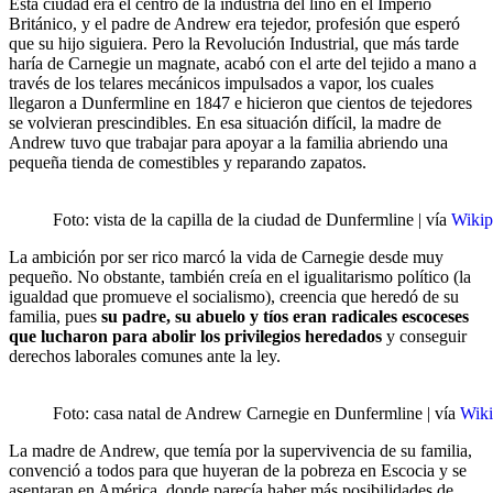
Esta ciudad era el centro de la industria del lino en el Imperio
Británico, y el padre de Andrew era tejedor, profesión que esperó
que su hijo siguiera. Pero la Revolución Industrial, que más tarde
haría de Carnegie un magnate, acabó con el arte del tejido a mano a
través de los telares mecánicos impulsados a vapor, los cuales
llegaron a Dunfermline en 1847 e hicieron que cientos de tejedores
se volvieran prescindibles. En esa situación difícil, la madre de
Andrew tuvo que trabajar para apoyar a la familia abriendo una
pequeña tienda de comestibles y reparando zapatos.
Foto: vista de la capilla de la ciudad de Dunfermline | vía
Wikip
La ambición por ser rico marcó la vida de Carnegie desde muy
pequeño. No obstante, también creía en el igualitarismo político (la
igualdad que promueve el socialismo), creencia que heredó de su
familia, pues
su padre, su abuelo y tíos eran radicales escoceses
que lucharon para abolir los privilegios heredados
y conseguir
derechos laborales comunes ante la ley.
Foto: casa natal de Andrew Carnegie en Dunfermline | vía
Wiki
La madre de Andrew, que temía por la supervivencia de su familia,
convenció a todos para que huyeran de la pobreza en Escocia y se
asentaran en América, donde parecía haber más posibilidades de