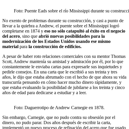
Foto: Puente Eads sobre el río Mississippi durante su construc
No exento de problemas durante su construcción, y casi a punto de
llevar a la quiebra a Andrew, el puente sobre el Mississippi logró
completarse en 1874 y
eso no sólo catapultó al éxito en el negocio
del acero
, sino que
abrió nuevas posibilidades para la
modernización de los Estados Unidos
usando ese mismo
material
para
la construcción de edificios.
A pesar de haber roto relaciones comerciales con su mentor Thomas
Scott, Andrew mantenía su amistad y admiración por él, por lo que
constantemente le enviaba cartas para expresarle sus inquietudes y
pedirle consejos. En una carta que le escribió a sus treinta y tres
años, le dijo que estaba abrumado con el hecho de que ahora su vida
transcurría pensando en cómo hacer mucho dinero rápidamente, y
que estaba evaluando la posibilidad de jubilarse a los treinta y cinco
años de edad para dedicarse a estudiar y a leer.
Foto: Daguerrotipo de Andrew Carnegie en 1878.
Sin embargo, Carnegie, que no pudo contra su obsesión por el
dinero, no pudo parar. Dos años después de escribir la carta,
implementó un nuevo proceso de refinación del acero que fue usado