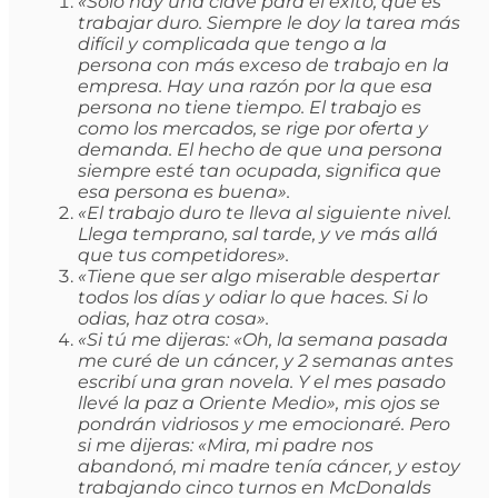
«Sólo hay una clave para el éxito, que es
trabajar duro. Siempre le doy la tarea más
difícil y complicada que tengo a la
persona con más exceso de trabajo en la
empresa. Hay una razón por la que esa
persona no tiene tiempo. El trabajo es
como los mercados, se rige por oferta y
demanda. El hecho de que una persona
siempre esté tan ocupada, significa que
esa persona es buena».
«El trabajo duro te lleva al siguiente nivel.
Llega temprano, sal tarde, y ve más allá
que tus competidores».
«Tiene que ser algo miserable despertar
todos los días y odiar lo que haces. Si lo
odias, haz otra cosa».
«Si tú me dijeras: «Oh, la semana pasada
me curé de un cáncer, y 2 semanas antes
escribí una gran novela. Y el mes pasado
llevé la paz a Oriente Medio», mis ojos se
pondrán vidriosos y me emocionaré. Pero
si me dijeras: «Mira, mi padre nos
abandonó, mi madre tenía cáncer, y estoy
trabajando cinco turnos en McDonalds