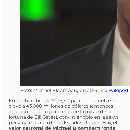
Foto: Michael Bloomberg en 2015 | vía
Wikipedi
En septiembre de 2015, su patrimonio neto se
elevó a 43.000 millones de dólares (entonces
algo así como un poco más de la mitad de la
fortuna de Bill Gates), convirtiéndolo en la sexta
persona más rica de los Estados Unidos. Hoy,
el
valor personal de Michael Bloomberg ronda