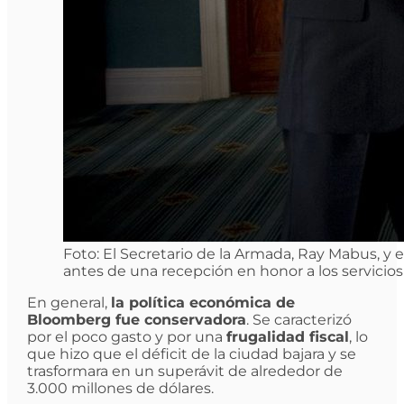
Foto: El Secretario de la Armada, Ray Mabus, y
antes de una recepción en honor a los servicios
En general,
la política económica de
Bloomberg fue conservadora
. Se caracterizó
por el poco gasto y por una
frugalidad fiscal
, lo
que hizo que el déficit de la ciudad bajara y se
trasformara en un superávit de alrededor de
3.000 millones de dólares.