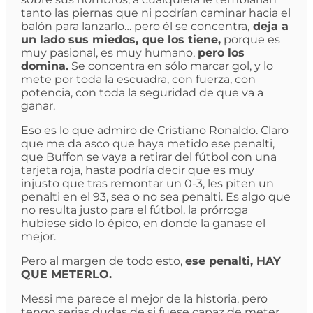
tanto las piernas que ni podrían caminar hacia el
balón para lanzarlo… pero él se concentra,
deja a
un lado sus miedos, que los tiene,
porque es
muy pasional, es muy humano,
pero los
domina.
Se concentra en sólo marcar gol, y lo
mete por toda la escuadra, con fuerza, con
potencia, con toda la seguridad de que va a
ganar.
Eso es lo que admiro de Cristiano Ronaldo. Claro
que me da asco que haya metido ese penalti,
que Buffon se vaya a retirar del fútbol con una
tarjeta roja, hasta podría decir que es muy
injusto que tras remontar un 0-3, les piten un
penalti en el 93, sea o no sea penalti. Es algo que
no resulta justo para el fútbol, la prórroga
hubiese sido lo épico, en donde la ganase el
mejor.
Pero al margen de todo esto,
ese penalti, HAY
QUE METERLO.
Messi me parece el mejor de la historia, pero
tengo serias dudas de si fuese capaz de meter