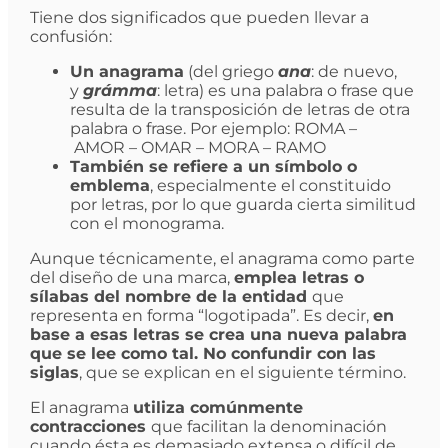
Tiene dos significados que pueden llevar a
confusión:
Un anagrama
(del griego
ana
: de nuevo,
y
grámma
: letra) es una palabra o frase que
resulta de la transposición de letras de otra
palabra o frase. Por ejemplo: ROMA –
AMOR – OMAR – MORA – RAMO
También se refiere a un símbolo o
emblema
, especialmente el constituido
por letras, por lo que guarda cierta similitud
con el monograma.
Aunque técnicamente, el anagrama como parte
del diseño de una marca,
emplea letras o
sílabas del nombre de la entidad
que
representa en forma “logotipada”
. Es decir,
en
base a esas letras se crea una nueva palabra
que se lee como tal.
No confundir con las
siglas
, que se explican en el siguiente término.
El anagrama
utiliza comúnmente
contracciones
que facilitan la denominación
cuando ésta es demasiado extensa o difícil de