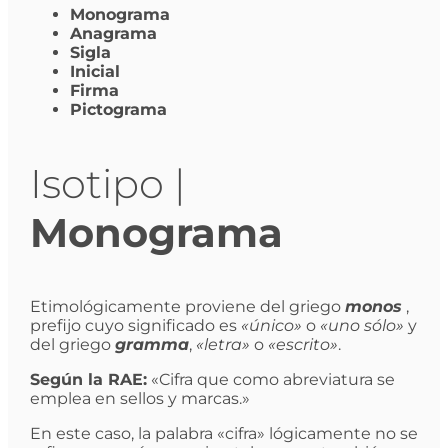
Monograma
Anagrama
Sigla
Inicial
Firma
Pictograma
Isotipo |
Monograma
Etimológicamente proviene del griego
monos
,
prefijo cuyo significado es
«único»
o
«uno sólo»
y
del griego
gramma
,
«letra»
o
«escrito»
.
Según la RAE:
«Cifra que como abreviatura se
emplea en sellos y marcas.»
En este caso, la palabra «cifra» lógicamente no se