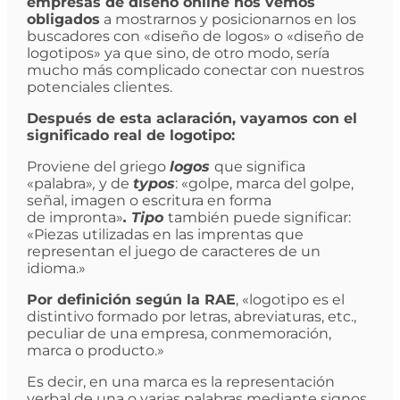
empresas de diseño online nos vemos
obligados
a mostrarnos y posicionarnos en los
buscadores con «diseño de logos» o «diseño de
logotipos» ya que sino, de otro modo, sería
mucho más complicado conectar con nuestros
potenciales clientes.
Después de esta aclaración, vayamos con el
significado real de logotipo:
Proviene del griego
logos
que significa
«palabra»
,
y de
typos
: «golpe, marca del golpe,
señal, imagen o escritura en forma
de impronta»
. Tipo
también puede significar:
«
Piezas utilizadas en las imprentas que
representan el juego de caracteres de un
idioma.»
Por definición según la RAE
, «logotipo es el
distintivo formado por letras, abreviaturas, etc.,
peculiar de una empresa, conmemoración,
marca o producto.»
Es decir, en una marca es la representación
verbal de una o varias palabras mediante signos