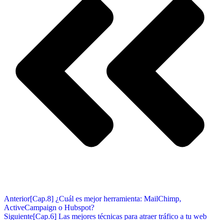
Anterior
[Cap.8] ¿Cuál es mejor herramienta: MailChimp,
ActiveCampaign o Hubspot?
Siguiente
[Cap.6] Las mejores técnicas para atraer tráfico a tu web