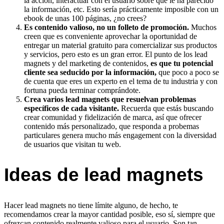
la acción, interactuar con el usuario sobre qué le ha parecido
la información, etc. Esto sería prácticamente imposible con un
ebook de unas 100 páginas, ¿no crees?
Es contenido valioso, no un folleto de promoción.
Muchos
creen que es conveniente aprovechar la oportunidad de
entregar un material gratuito para comercializar sus productos
y servicios, pero esto es un gran error. El punto de los lead
magnets y del marketing de contenidos,
es que tu potencial
cliente sea seducido por la información,
que poco a poco se
de cuenta que eres un experto en el tema de tu industria y con
fortuna pueda terminar comprándote.
Crea varios lead magnets que resuelvan problemas
específicos de cada visitante.
Recuerda que estás buscando
crear comunidad y fidelización de marca, así que ofrecer
contenido más personalizado, que responda a probemas
particulares genera mucho más engagement con la diversidad
de usuarios que visitan tu web.
Ideas de lead magnets
Hacer lead magnets no tiene límite alguno, de hecho, te
recomendamos crear la mayor cantidad posible, eso sí, siempre que
ofrezcan contenido realmente valioso para el usuario. Son tan