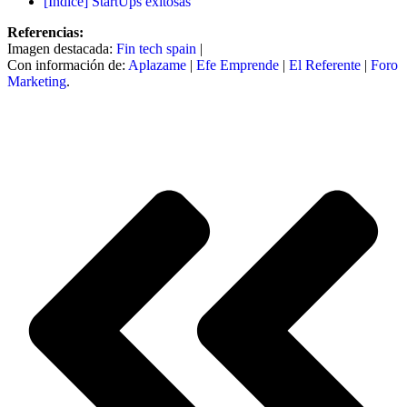
[Índice] StartUps exitosas
Referencias:
Imagen destacada:
Fin tech spain
|
Con información de:
Aplazame
|
Efe Emprende
|
El Referente
|
Foro
Marketing
.