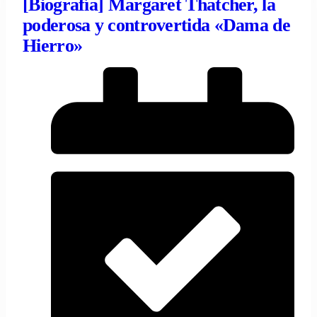
[Biografía] Margaret Thatcher, la
poderosa y controvertida «Dama de
Hierro»