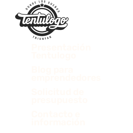
Presentación
Tentulogo
Blog para
emprendedores
Solicitud de
presupuesto
Contacto e
información