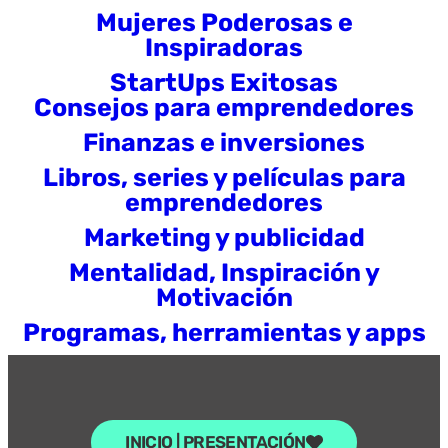
Mujeres Poderosas e
Inspiradoras
StartUps Exitosas
Consejos para emprendedores
Finanzas e inversiones
Libros, series y películas para
emprendedores
Marketing y publicidad
Mentalidad, Inspiración y
Motivación
Programas, herramientas y apps
INICIO | PRESENTACIÓN