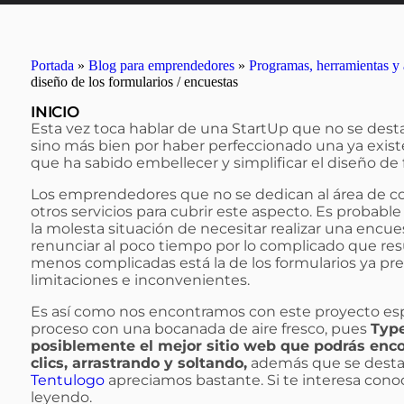
Portada
»
Blog para emprendedores
»
Programas, herramientas y
diseño de los formularios / encuestas
INICIO
Esta vez toca hablar de una StartUp que no se destac
sino más bien por haber perfeccionado una ya exis
que ha sabido embellecer y simplificar el diseño de 
Los emprendedores que no se dedican al área de co
otros servicios para cubrir este aspecto. Es probab
la molesta situación de necesitar realizar una encues
renunciar al poco tiempo por lo complicado que res
menos complicadas está la de los formularios ya p
limitaciones e inconvenientes.
Es así como nos encontramos con este proyecto e
proceso con una bocanada de aire fresco, pues
Typ
posiblemente el mejor sitio web que podrás enco
clics, arrastrando y soltando,
además que se destac
Tentulogo
apreciamos bastante. Si te interesa cono
leyendo.