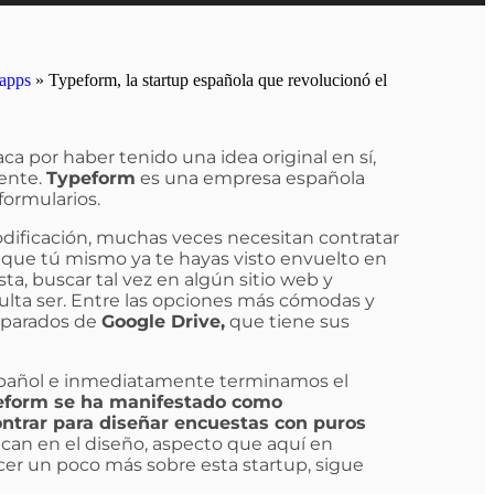
 apps
»
Typeform, la startup española que revolucionó el
a por haber tenido una idea original en sí,
tente.
Typeform
es una empresa española
formularios.
dificación, muchas veces necesitan contratar
le que tú mismo ya te hayas visto envuelto en
ta, buscar tal vez en algún sitio web y
ulta ser. Entre las opciones más cómodas y
reparados de
Google Drive,
que tiene sus
spañol e inmediatamente terminamos el
eform se ha manifestado como
ntrar para diseñar encuestas con puros
an en el diseño, aspecto que aquí en
cer un poco más sobre esta startup, sigue