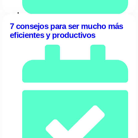
25/10/2023
Fabiana Russo
7 consejos para ser mucho más
eficientes y productivos