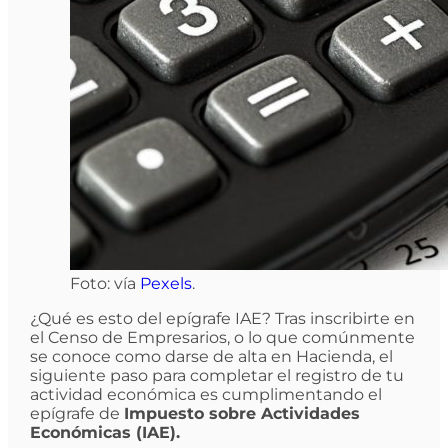
Foto: vía
Pexels
.
¿Qué es esto del epígrafe IAE? Tras inscribirte en
el Censo de Empresarios, o lo que comúnmente
se conoce como darse de alta en Hacienda, el
siguiente paso para completar el registro de tu
actividad económica es cumplimentando el
epígrafe de
Impuesto sobre Actividades
Económicas (IAE).