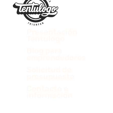
Presentación
Tentulogo
Blog para
emprendedores
Solicitud de
presupuesto
Contacto e
información