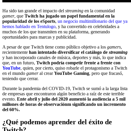
Ha sido tan grande el impacto del
streaming
en la comunidad
gamer
, que
Twitch ha jugado un papel fundamental en la
popularidad de los eSports
,
un negocio multimillonario del que ya
hemos hablado en Tentulogo
, y ha convertido en celebridades a
muchos de los que transmiten en su plataforma, generando
oportunidades para marcas y publicidad.
A pesar de que Twitch tiene como público objetivo a los
gamers
,
recientemente
han intentado diversificar el catálogo de
streaming
y han incorporado canales de música, deportes y más, lo que indica
que, en un futuro,
Twitch podría competir frente a frente con
YouTube
, quien, por cierto, quiso robarle el protagonismo a Twitch
en el mundo
gamer
al crear
YouTube Gaming
, pero que fracasó,
teniendo que cerrar.
Durante la pandemia del COVID-19, Twitch se sumó a la larga lista
de empresas que encontraron algún beneficio a raíz de este terrible
evento.
Ente abril y julio del 2020 aumentó la audiencia a 5 mil
millones de horas de observaciónm significando un incremento
del 60%.
¿Qué podemos aprender del éxito de
Twitch?