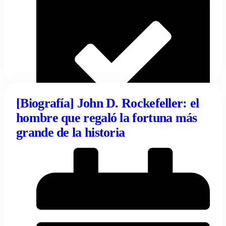
[Biografía] John D. Rockefeller: el
hombre que regaló la fortuna más
02/04/2024
grande de la historia
Tentulogo