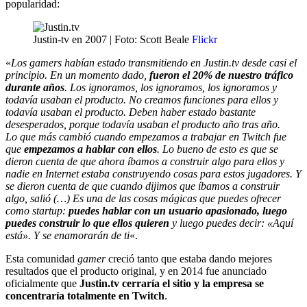
popularidad:
Justin-tv en 2007 | Foto: Scott Beale
Flickr
«
Los gamers habían estado transmitiendo en Justin.tv desde casi el
principio. En un momento dado,
fueron el 20% de nuestro tráfico
durante años
. Los ignoramos, los ignoramos, los ignoramos y
todavía usaban el producto. No creamos funciones para ellos y
todavía usaban el producto. Deben haber estado bastante
desesperados, porque todavía usaban el producto año tras año.
Lo que más cambió cuando empezamos a trabajar en Twitch fue
que
empezamos a hablar con ellos
. Lo bueno de esto es que se
dieron cuenta de que ahora íbamos a construir algo para ellos y
nadie en Internet estaba construyendo cosas para estos jugadores. Y
se dieron cuenta de que cuando dijimos que íbamos a construir
algo, salió (…) Es una de las cosas mágicas que puedes ofrecer
como startup:
puedes hablar con un usuario apasionado, luego
puedes construir lo que ellos quieren
y luego puedes decir: «Aquí
está». Y se enamorarán de ti
«.
Esta comunidad
gamer
creció tanto que estaba dando mejores
resultados que el producto original, y en 2014 fue anunciado
oficialmente que
Justin.tv cerraría el sitio y la empresa se
concentraría totalmente en Twitch
.