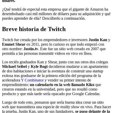
dólares.
¿Qué tendrá de especial esta empresa que el gigante de Amazon ha
desembolsado casi mil millones de dólares para su adquisición y qué
puedes aprender de ella? Descúbrelo a continuación.
Breve historia de Twitch
Twitch fue creada por los emprendedores e inversores
Justin Kan
y
Emmet Shear
en 2011, pero lo curioso es que todo empezó con
otro nombre:
Justin.tv
. Este fue un sitio web creado en 2007 que
permitía a las personas transmitir videos en vivo en línea.
Los recién graduados Kan y Shear, junto con sus otros dos colegas
Michael Seibel
y
Kyle Bogt
decidieron mudarse a un apartamento
de dos habitaciones e iniciar la aventura de construir una startup
exitosa tras graduarse de la primera edición del programa de la
aceleradora
Y Combinator
y vender su primer intento de
emprendimiento:
un calendario en la web llamado Kiko
que
crearon estando en la universidad, pero que no resultó como
producto y que más tarde sería opacado por Google Calendar.
Luego de todo esto, pensaron que sería buena idea crear un sitio
web que transmitiera una especie de
reality show
en vivo. Para hacer
la prueba, Justin Kan, uno de sus fundadores,
se puso delante de la