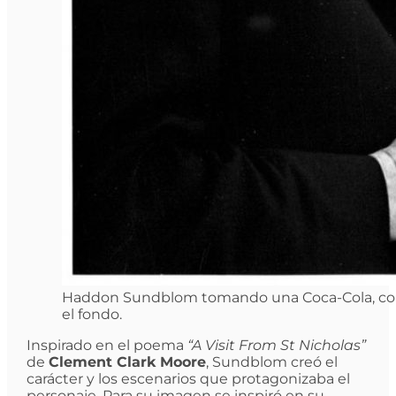
Haddon Sundblom tomando una Coca-Cola, con u
el fondo.
Inspirado en el poema
“A Visit From St Nicholas”
de
Clement Clark Moore
, Sundblom creó el
carácter y los escenarios que protagonizaba el
personaje. Para su imagen se inspiró en su