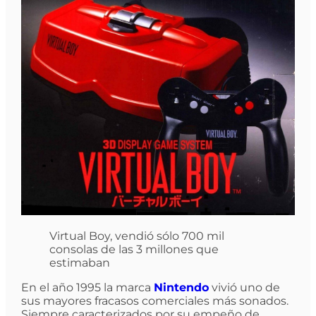
Virtual Boy, vendió sólo 700 mil
consolas de las 3 millones que
estimaban
En el año 1995 la marca
Nintendo
vivió uno de
sus mayores fracasos comerciales más sonados.
Siempre caracterizados por su empeño de