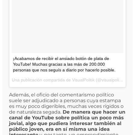
¡Acabamos de recibir el ansiado botón de plata de
YouTube! Muchas gracias a las más de 200.000
personas que nos seguís a diario por hacerlo posible.
Una publicación compartida de
VisualPolitik
(@visualpolitik) el
14
Además, el oficio del comentarismo político
suele ser adjudicado a personas cuya estampa
es muy poco digeribles, muchas veces rígidos o
de naturaleza segada.
De manera que hacer un
canal de YouTube sobre política un poco más
jovial, algo que pudiera interesar también al
público joven, era en sí misma una idea
interesante
y, por tanto, un emprendimiento