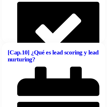
[Cap.10] ¿Qué es lead scoring y lead
nurturing?
10/04/2024
Tentulogo