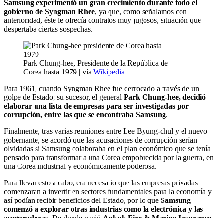
Samsung experimentó un gran crecimiento durante todo el
gobierno de Syngman Rhee
, ya que, como señalamos con
anterioridad, éste le ofrecía contratos muy jugosos, situación que
despertaba ciertas sospechas.
Park Chung-hee, Presidente de la República de
Corea hasta 1979 | vía
Wikipedia
Para 1961, cuando Syngman Rhee fue derrocado a través de un
golpe de Estado; su sucesor, el general
Park Chung-hee, decidió
elaborar una lista de empresas para ser investigadas por
corrupción, entre las que se encontraba Samsung
.
Finalmente, tras varias reuniones entre Lee Byung-chul y el nuevo
gobernante, se acordó que las acusaciones de corrupción serían
olvidadas si Samsung colaboraba en el plan económico que se tenía
pensado para transformar a una Corea empobrecida por la guerra, en
una Corea industrial y económicamente poderosa.
Para llevar esto a cabo, era necesario que las empresas privadas
comenzaran a invertir en sectores fundamentales para la economía y
así podían recibir beneficios del Estado, por lo que
Samsung
comenzó a explorar otras industrias como la electrónica y las
aseguradoras
. De donde nació
Ankuk Fire & Marine Insurance