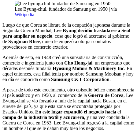
Lee Byung-chul, fundador de Samsung en 1950 | vía
Wikipedia
Luego de que Corea se librara de la ocupación japonesa durante la
Segunda Guerra Mundial,
Lee Byung decidió trasladarse a Seúl
para ampliar su negocio
, cosa que logró al acercarse al gobierno
de
Syngman Rhee
, quien le empezó a otorgar contratos
provechosos en comercio exterior.
Además de esto, en 1948 creó una subsidiaria de construcción,
comercio e ingeniería junto con
Cho Hong-jai
, un empresario que
décadas después fundaría
Hyosung Motors & Machinery Inc
. En
aquel entonces, esta filial tenía por nombre Samsung Moolsan y hoy
en día es conocida como
Samsung C&T Corporation
.
A pesar de todo este crecimiento, otro episodio bélico ensombrecería
al país asiático y en 1950, al comienzo de la
Guerra de Corea
, Lee
Byung-chul se vio forzado a huir de la capital hacia Busan, en el
sureste del país, ya que esta zona se encontraba protegida por
Estados Unidos.
En este lugar expandió el negocio hacia el
campo de la industria textil y azucarera
, y una vez concluida la
Guerra de Corea en 1953, Lee Byung-chul regresó a la capital como
un hombre al que se le daban muy bien los negocios.