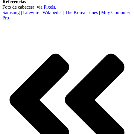
Referencias
Foto de cabecera: vía
Pixels
.
Samsung
|
Lifewire
|
Wikipedia
|
The Korea Times
|
Muy Computer
Pro