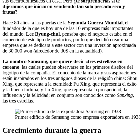
sus electrodomésticos en casa. Pero
¿te sorprenderías si te
dijéramos que iniciaron vendiendo tan sólo pescado seco y
frutas?
Hace 80 años, a las puertas de la
Segunda Guerra Mundial
, el
fundador de la que es hoy una de las 10 empresas más importantes
del mundo,
Lee Byung-chul
, pensaba que el negocio estaba en el
comercio de este tipo de productos, por lo que decidió crear una
empresa que se dedicara a este sector con una inversión aproximada
de 30.000 won (alrededor de 30$ en la actualidad).
La nombró Samsung, que quiere decir «tres estrellas» en
coreano
, las cuales pueden observarse en los primeros diseños del
logotipo de la compañía. El concepto de la marca y sus aspiraciones
están inspirados en los tres antiguos dioses de la religión china: Shou
Xing, que representa a la eternidad; Fu Xing, que representa el éxito
y la buena fortuna; y Lu Xing, que representa la prosperidad, la
influencia y la felicidad; en conjunto son conocidos como
Sanxing
,
las tres estrellas.
Primer edificio de Samsung como empresa exportadora en 1938
Crecimiento durante la guerra