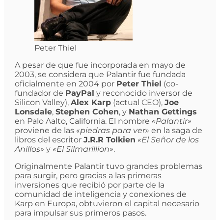
Peter Thiel
A pesar de que fue incorporada en mayo de
2003, se considera que Palantir fue fundada
oficialmente en 2004 por
Peter Thiel
(co-
fundador de
PayPal
y reconocido inversor de
Silicon Valley),
Alex Karp
(actual CEO),
Joe
Lonsdale
,
Stephen Cohen
, y
Nathan Gettings
en Palo Aalto, California. El nombre
«Palantir»
proviene de las
«piedras para ver»
en la saga de
libros del escritor
J.R.R Tolkien
«El Señor de los
Anillos»
y
«El Silmarillion»
.
Originalmente Palantir tuvo grandes problemas
para surgir, pero gracias a las primeras
inversiones que recibió por parte de la
comunidad de inteligencia y conexiones de
Karp en Europa, obtuvieron el capital necesario
para impulsar sus primeros pasos.