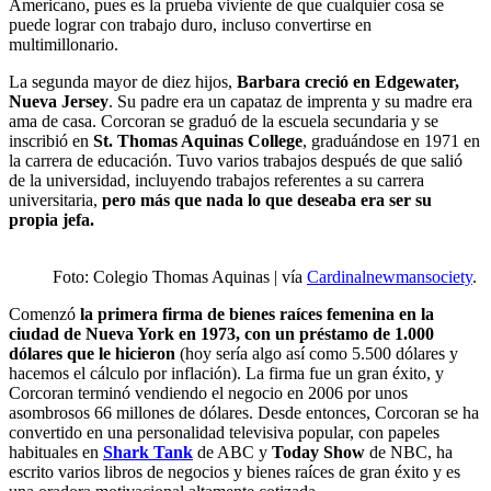
Americano, pues es la prueba viviente de que cualquier cosa se
puede lograr con trabajo duro, incluso convertirse en
multimillonario.
La segunda mayor de diez hijos,
Barbara creció en Edgewater,
Nueva Jersey
. Su padre era un capataz de imprenta y su madre era
ama de casa. Corcoran se graduó de la escuela secundaria y se
inscribió en
St. Thomas Aquinas College
, graduándose en 1971 en
la carrera de educación. Tuvo varios trabajos después de que salió
de la universidad, incluyendo trabajos referentes a su carrera
universitaria,
pero más que nada lo que deseaba era ser su
propia jefa.
Foto: Colegio Thomas Aquinas | vía
Cardinalnewmansociety
.
Comenzó
la primera firma de bienes raíces femenina en la
ciudad de Nueva York en 1973, con un préstamo de 1.000
dólares que le hicieron
(hoy sería algo así como 5.500 dólares y
hacemos el cálculo por inflación). La firma fue un gran éxito, y
Corcoran terminó vendiendo el negocio en 2006 por unos
asombrosos 66 millones de dólares. Desde entonces, Corcoran se ha
convertido en una personalidad televisiva popular, con papeles
habituales en
Shark Tank
de ABC y
Today Show
de NBC, ha
escrito varios libros de negocios y bienes raíces de gran éxito y es