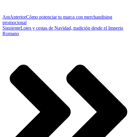
Ant
Anterior
Cómo potenciar tu marca con merchandising
promocional
Siguiente
Lotes y cestas de Navidad, tradición desde el Imperio
Romano