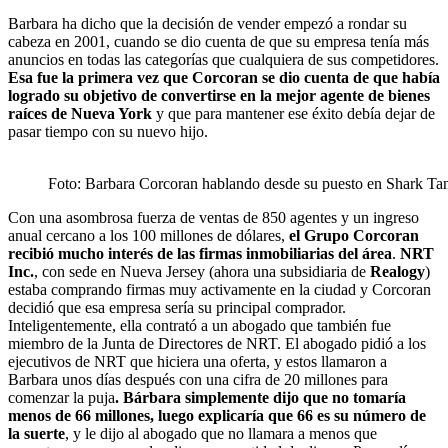
Barbara ha dicho que la decisión de vender empezó a rondar su
cabeza en 2001, cuando se dio cuenta de que su empresa tenía más
anuncios en todas las categorías que cualquiera de sus competidores.
Esa fue la primera vez que Corcoran se dio cuenta de que había
logrado su objetivo de convertirse en la mejor agente de bienes
raíces de Nueva York
y que para mantener ese éxito debía dejar de
pasar tiempo con su nuevo hijo.
Foto: Barbara Corcoran hablando desde su puesto en Shark Tan
Con una asombrosa fuerza de ventas de 850 agentes y un ingreso
anual cercano a los 100 millones de dólares,
el Grupo Corcoran
recibió mucho interés de las firmas inmobiliarias del área
.
NRT
Inc.
, con sede en Nueva Jersey (ahora una subsidiaria de
Realogy
)
estaba comprando firmas muy activamente en la ciudad y Corcoran
decidió que esa empresa sería su principal comprador.
Inteligentemente, ella contrató a un abogado que también fue
miembro de la Junta de Directores de NRT. El abogado pidió a los
ejecutivos de NRT que hiciera una oferta, y estos llamaron a
Barbara unos días después con una cifra de 20 millones para
comenzar la puja
. Bárbara simplemente dijo que no tomaría
menos de 66 millones, luego explicaría que 66 es su número de
la suerte
, y le dijo al abogado que no llamara a menos que