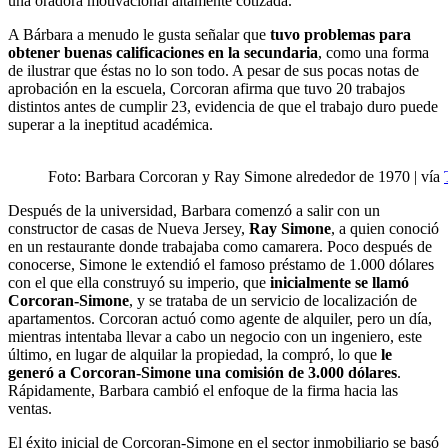
una oradora motivacional altamente cotizada.
A Bárbara a menudo le gusta señalar que
tuvo problemas para
obtener buenas calificaciones en la secundaria
, como una forma
de ilustrar que éstas no lo son todo. A pesar de sus pocas notas de
aprobación en la escuela, Corcoran afirma que tuvo 20 trabajos
distintos antes de cumplir 23, evidencia de que el trabajo duro puede
superar a la ineptitud académica.
Foto: Barbara Corcoran y Ray Simone alrededor de 1970 | vía
Después de la universidad, Barbara comenzó a salir con un
constructor de casas de Nueva Jersey,
Ray Simone
, a quien conoció
en un restaurante donde trabajaba como camarera. Poco después de
conocerse, Simone le extendió el famoso préstamo de 1.000 dólares
con el que ella construyó su imperio, que
inicialmente se llamó
Corcoran-Simone
, y se trataba de un servicio de localización de
apartamentos. Corcoran actuó como agente de alquiler, pero un día,
mientras intentaba llevar a cabo un negocio con un ingeniero, este
último, en lugar de alquilar la propiedad, la compró, lo que
le
generó a Corcoran-Simone una comisión de 3.000 dólares
.
Rápidamente, Barbara cambió el enfoque de la firma hacia las
ventas.
El éxito inicial de Corcoran-Simone en el sector inmobiliario se basó