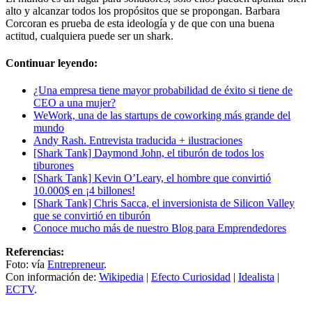
alto y alcanzar todos los propósitos que se propongan. Barbara
Corcoran es prueba de esta ideología y de que con una buena
actitud, cualquiera puede ser un shark.
Continuar leyendo:
¿Una empresa tiene mayor probabilidad de éxito si tiene de
CEO a una mujer?
WeWork, una de las startups de coworking más grande del
mundo
Andy Rash. Entrevista traducida + ilustraciones
[Shark Tank] Daymond John, el tiburón de todos los
tiburones
[Shark Tank] Kevin O’Leary, el hombre que convirtió
10.000$ en ¡4 billones!
[Shark Tank] Chris Sacca, el inversionista de Silicon Valley
que se convirtió en tiburón
Conoce mucho más de nuestro Blog para Emprendedores
Referencias:
Foto: vía
Entrepreneur
.
Con información de:
Wikipedia
|
Efecto Curiosidad
|
Idealista
|
ECTV
.