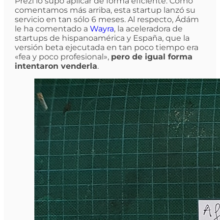
Prezi lo supo aplicar de forma eficiente. Como
comentamos más arriba, esta startup lanzó su
servicio en tan sólo 6 meses. Al respecto, Ádám
le ha comentado a
Wayra
, la aceleradora de
startups de hispanoamérica y España, que la
versión beta ejecutada en tan poco tiempo era
«fea y poco profesional»,
pero de igual forma
intentaron venderla
.