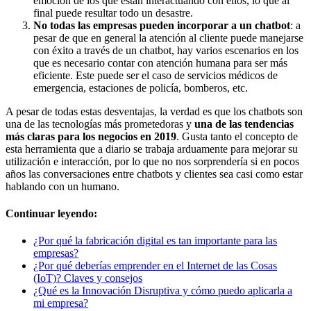
emoción de los que están interactuando con ellos, lo que al
final puede resultar todo un desastre.
No todas las empresas pueden incorporar a un chatbot
: a
pesar de que en general la atención al cliente puede manejarse
con éxito a través de un chatbot, hay varios escenarios en los
que es necesario contar con atención humana para ser más
eficiente. Este puede ser el caso de servicios médicos de
emergencia, estaciones de policía, bomberos, etc.
A pesar de todas estas desventajas, la verdad es que los chatbots son
una de las tecnologías más prometedoras y
una de las tendencias
más claras para los negocios en 2019
. Gusta tanto el concepto de
esta herramienta que a diario se trabaja arduamente para mejorar su
utilización e interacción, por lo que no nos sorprendería si en pocos
años las conversaciones entre chatbots y clientes sea casi como estar
hablando con un humano.
Continuar leyendo:
¿Por qué la fabricación digital es tan importante para las
empresas?
¿Por qué deberías emprender en el Internet de las Cosas
(IoT)? Claves y consejos
¿Qué es la Innovación Disruptiva y cómo puedo aplicarla a
mi empresa?