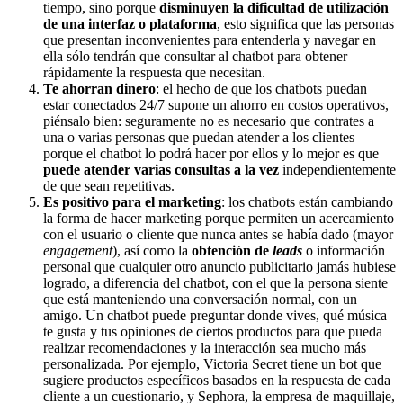
tiempo, sino porque
disminuyen la dificultad de utilización
de una interfaz o plataforma
, esto significa que las personas
que presentan inconvenientes para entenderla y navegar en
ella sólo tendrán que consultar al chatbot para obtener
rápidamente la respuesta que necesitan.
Te ahorran dinero
: el hecho de que los chatbots puedan
estar conectados 24/7 supone un ahorro en costos operativos,
piénsalo bien: seguramente no es necesario que contrates a
una o varias personas que puedan atender a los clientes
porque el chatbot lo podrá hacer por ellos y lo mejor es que
puede atender varias consultas a la vez
independientemente
de que sean repetitivas.
Es positivo para el marketing
: los chatbots están cambiando
la forma de hacer marketing porque permiten un acercamiento
con el usuario o cliente que nunca antes se había dado (mayor
engagement
), así como la
obtención de
leads
o información
personal que cualquier otro anuncio publicitario jamás hubiese
logrado, a diferencia del chatbot, con el que la persona siente
que está manteniendo una conversación normal, con un
amigo. Un chatbot puede preguntar donde vives, qué música
te gusta y tus opiniones de ciertos productos para que pueda
realizar recomendaciones y la interacción sea mucho más
personalizada. Por ejemplo, Victoria Secret tiene un bot que
sugiere productos específicos basados en la respuesta de cada
cliente a un cuestionario, y Sephora, la empresa de maquillaje,