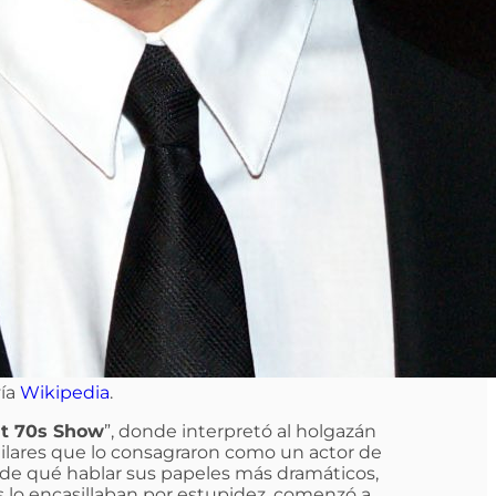
vía
Wikipedia
.
t 70s Show
”, donde interpretó al holgazán
milares que lo consagraron como un actor de
de qué hablar sus papeles más dramáticos,
s lo encasillaban por estupidez, comenzó a