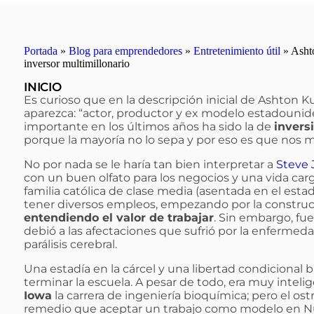
Portada
»
Blog para emprendedores
»
Entretenimiento útil
»
Asht
inversor multimillonario
INICIO
Es curioso que en la descripción inicial de Ashton K
aparezca: “actor, productor y ex modelo estadouni
importante en los últimos años ha sido la de
invers
porque la mayoría no lo sepa y por eso es que nos
No por nada se le haría tan bien interpretar a
Steve 
con un buen olfato para los negocios y una vida ca
familia católica de clase media (asentada en el est
tener diversos empleos, empezando por la construcci
entendiendo el valor de trabajar
. Sin embargo, fu
debió a las afectaciones que sufrió por la enfermed
parálisis cerebral.
Una estadía en la cárcel y una libertad condicional b
terminar la escuela. A pesar de todo, era muy inteli
Iowa
la carrera de ingeniería bioquímica; pero el o
remedio que aceptar un trabajo como modelo en Nueva