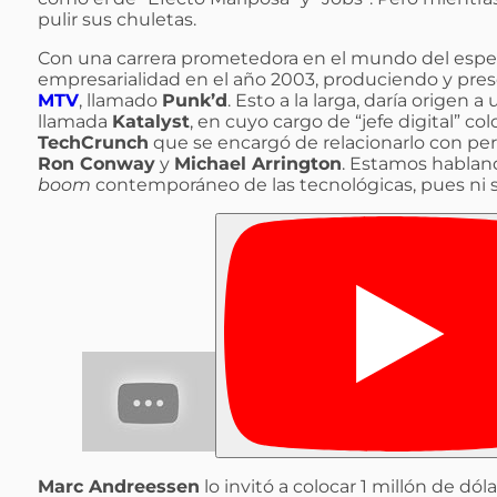
pulir sus chuletas.
Con una carrera prometedora en el mundo del espec
empresarialidad en el año 2003, produciendo y pr
MTV
, llamado
Punk’d
. Esto a la larga, daría orige
llamada
Katalyst
, en cuyo cargo de “jefe digital” co
TechCrunch
que se encargó de relacionarlo con pers
Ron Conway
y
Michael Arrington
. Estamos hablan
boom
contemporáneo de las tecnológicas, pues ni s
Marc Andreessen
lo invitó a colocar 1 millón de dól