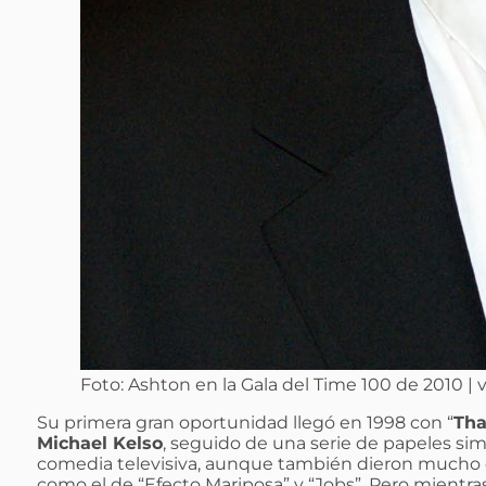
Foto: Ashton en la Gala del Time 100 de 2010 | 
Su primera gran oportunidad llegó en 1998 con “
Tha
Michael Kelso
, seguido de una serie de papeles si
comedia televisiva, aunque también dieron mucho 
como el de “Efecto Mariposa” y “Jobs”. Pero mientra