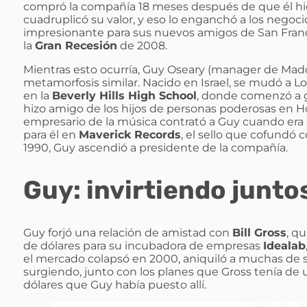
compró la compañía 18 meses después de que él hic
cuadruplicó su valor, y eso lo enganchó a los negoc
impresionante para sus nuevos amigos de San Franc
la
Gran Recesión
de 2008.
Mientras esto ocurría, Guy Oseary (manager de Ma
metamorfosis similar. Nacido en Israel, se mudó a Lo
en la
Beverly Hills High School
, donde comenzó a 
hizo amigo de los hijos de personas poderosas en 
empresario de la música contrató a Guy cuando era 
para él en
Maverick Records
, el sello que cofundó
1990, Guy ascendió a presidente de la compañía.
Guy: invirtiendo juntos
Guy forjó una relación de amistad con
Bill Gross
, q
de dólares para su incubadora de empresas
Idealab
el mercado colapsó en 2000, aniquiló a muchas de
surgiendo, junto con los planes que Gross tenía de u
dólares que Guy había puesto allí.