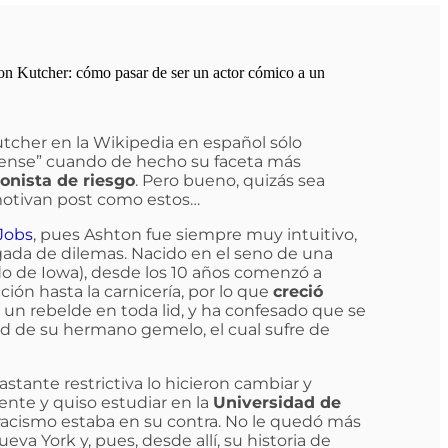
on Kutcher: cómo pasar de ser un actor cómico a un
utcher en la Wikipedia en español sólo
dense” cuando de hecho su faceta más
ionista de riesgo
. Pero bueno, quizás sea
 motivan post como estos…
Jobs
, pues Ashton fue siempre muy intuitivo,
rgada de dilemas. Nacido en el seno de una
ado de Iowa), desde los 10 años comenzó a
ón hasta la carnicería, por lo que
creció
e un rebelde en toda lid, y ha confesado que se
ad de su hermano gemelo, el cual sufre de
astante restrictiva lo hicieron cambiar y
gente y quiso estudiar en la
Universidad de
stracismo estaba en su contra. No le quedó más
 York y, pues, desde allí, su historia de